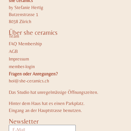
she ceramics
Gutschein Schnupperkurs Drehscheibe
by Stefanie Hertig
Butzenstrasse 1
275.00
8038 Zürich
In den Warenkorb
Über she ceramics
Team
FAQ Membership
AGB
Impressum
member-login
Fragen oder Anregungen?
hoi@she-ceramics.ch
Das Studio hat unregelmässige Öffnungszeiten.
Hinter dem Haus hat es einen Parkplatz.
Eingang an der Hauptstrasse benutzen.
Newsletter